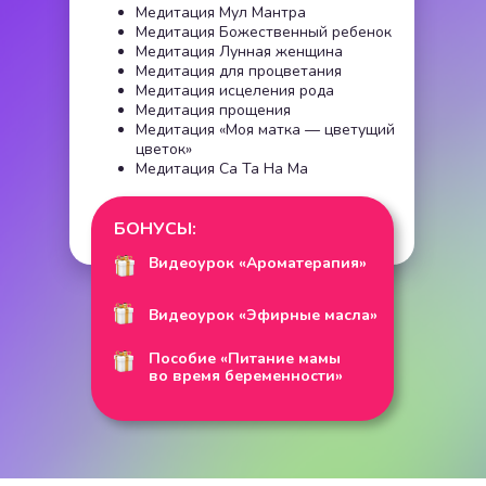
Медитация Мул Мантра
Медитация Божественный ребенок
Медитация Лунная женщина
Медитация для процветания
Медитация исцеления рода
Медитация прощения
Медитация «Моя матка — цветущий
цветок»
Медитация Са Та На Ма
БОНУСЫ:
Видеоурок «Ароматерапия»
Видеоурок «Эфирные масла»
Пособие «Питание мамы
во время беременности»