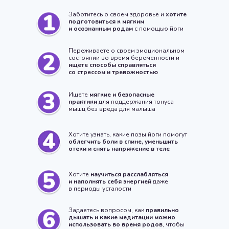
Заботитесь о своем здоровье и
хотите
подготовиться к мягким
и осознанным родам
с помощью йоги
Переживаете о своем эмоциональном
состоянии во время беременности и
ищете способы справляться
До конца акции:
2
со стрессом и тревожностью
0
0
4
2
1
3
Ищете
мягкие и безопасные
часов
минут
секунд
практики
для поддержания тонуса
мышц без вреда для малыша
Хотите узнать, какие позы йоги помогут
облегчить боли в спине, уменьшить
отеки и снять напряжение в теле
Хотите
научиться расслабляться
и наполнять себя энергией
даже
в периоды усталости
Задаетесь вопросом, как
правильно
дышать и какие медитации можно
использовать во время родов
, чтобы